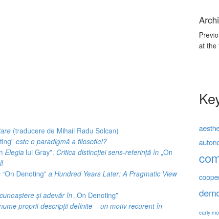
Archi
Previo
at the
Ke
aesthe
tare
(traducere de Mihail Radu Solcan)
ting”
este o paradigmă a filosofiei?
auton
in
Elegia
lui Gray”.
Critica distincției sens-referință în
„On
co
l
s
“On Denoting”
a Hundred Years Later: A Pragmatic View
coope
demo
cunoaștere și adevăr în
„On Denoting”
nume proprii-descripții definite – un motiv recurent în
early mo