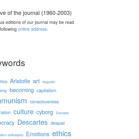
ve of the journal (1960-2003)
us editions of our journal may be read
 following
online address
.
ywords
Aristotle
art
tics
Augustin
becoming
omy
capitalism
mmunism
consciousness.
culture
cyborg
ration
Damasio
Descartes
cracy
despair
ethics
Emotions
dern philosophy