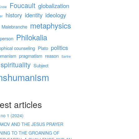
Foucault
globalization
 Know
history
identity
ideology
er
metaphysics
Malebranche
Philokalia
person
politics
ophical counseling
Plato
umanism
pragmatism
reason
Sartre
spirituality
Subject
anshumanism
est articles
 no 1 (2024)
AKOV AND THE JESUS PRAYER
ENING TO THE GROANING OF