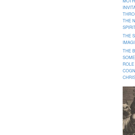
MOTH
INVI
THRO
THE 
SPIRI
THE S
IMAG
THE 
SOME
ROLE
COGN
CHRIS