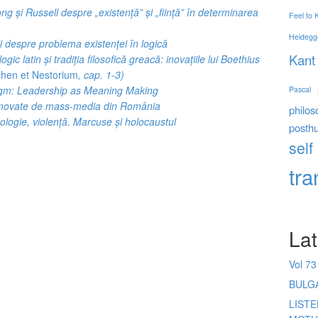
g și Russell despre „existență” și „ființă” în determinarea
Feel to
Heidegg
i despre problema existenței în logică
Kant
ogic latin și tradiția filosofică greacă: inovațiile lui Boethius
chen et Nestorium
, cap. 1-3)
gm: Leadership as Meaning Making
Pascal
romovate de mass-media din România
philos
eologie, violență
.
Marcuse și holocaustul
posth
self
tr
Lat
Vol 73
BULG
LIST