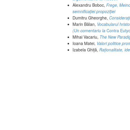
Alexandru Boboc,
Frege, Meinon
semnificației propoziției
Dumitru Gheorghe,
Considerați
Marin Bălan,
Vocabularul hristol
(Un comentariu la
Contra Euty
Mihai Vacariu,
The New Paradi
Ioana Matei,
Valori politice p
Izabela Ghiță,
Raționalitate, id