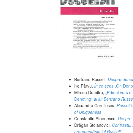
Bertrand Russell,
Despre deno
Ilie Pârvu,
În ce sens
„On Deno
Mircea Dumitru,
„Primul vers d
Denoting”
al lui Bertrand Russel
Alexandra Cornilescu,
Russell’
of Uniqueness
Constantin Stoenescu,
Despre 
Drăgan Stoianovici,
Contrastul 
argumentările lui Russell